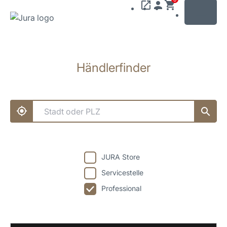
MENU
Zum
Inhalt
Händlerfinder
wechseln
Zur
Suche
wechseln
JURA Store
Servicestelle
Professional