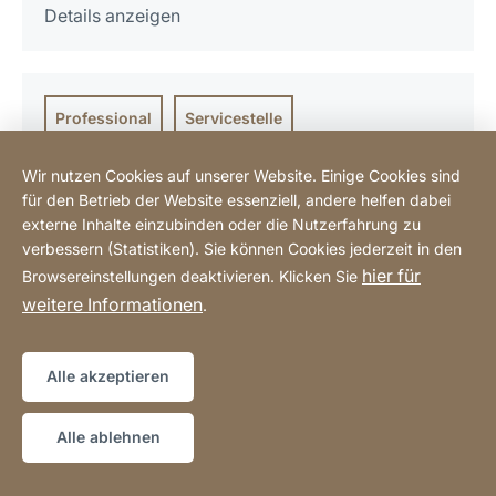
Details anzeigen
Professional
Servicestelle
Kaffeegarage
Wir nutzen Cookies auf unserer Website. Einige Cookies sind
für den Betrieb der Website essenziell, andere helfen dabei
Mennonitenstrasse 7
externe Inhalte einzubinden oder die Nutzerfahrung zu
46446 Emmerich
verbessern (Statistiken). Sie können Cookies jederzeit in den
hier für
Browsereinstellungen deaktivieren. Klicken Sie
Tel.: 01716242405
weitere Informationen
.
Details anzeigen
Alle akzeptieren
Professional
Servicestelle
Alle ablehnen
KM Balingen