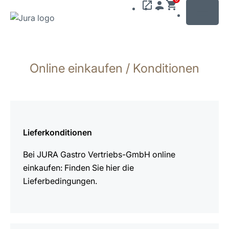
MENU
Zum
Inhalt
Online einkaufen / Konditionen
wechseln
Zur
Suche
wechseln
mehr
erfahren
Lieferkonditionen
Bei JURA Gastro Vertriebs-GmbH online
einkaufen: Finden Sie hier die
Lieferbedingungen.