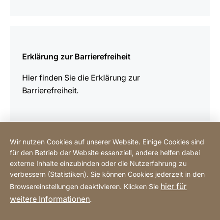
mehr
erfahren
Erklärung zur Barrierefreiheit
Hier finden Sie die Erklärung zur
Barrierefreiheit.
Wir nutzen Cookies auf unserer Website. Einige Cookies sind
für den Betrieb der Website essenziell, andere helfen dabei
Online einkaufen
externe Inhalte einzubinden oder die Nutzerfahrung zu
verbessern (Statistiken). Sie können Cookies jederzeit in den
hier für
Browsereinstellungen deaktivieren. Klicken Sie
Hotline
weitere Informationen
.