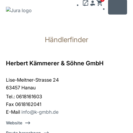
MENU
Zum
Inhalt
Händlerfinder
wechseln
Zur
Suche
wechseln
Herbert Kämmerer & Söhne GmbH
Lise-Meitner-Strasse 24
63457 Hanau
Tel.: 0618161603
Fax 0618162041
E-Mail
info@k-gmbh.de
Website
Route berechnen