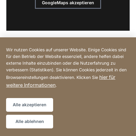
GoogleMaps akzeptieren
Wir nutzen Cookies auf unserer Website. Einige Cookies sind
für den Betrieb der Website essenziell, andere helfen dabei
Online einkaufen
externe Inhalte einzubinden oder die Nutzerfahrung zu
verbessern (Statistiken). Sie können Cookies jederzeit in den
hier für
Browsereinstellungen deaktivieren. Klicken Sie
Hotline
weitere Informationen
.
Datenschutz
Impressum
Sitemap
Website
[Website
Alle akzeptieren
information]
Copyright © 2026
Alle ablehnen