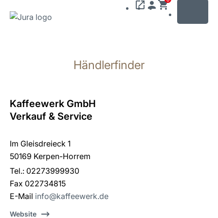
MENU
Zum
Inhalt
Händlerfinder
wechseln
Zur
Suche
wechseln
Kaffeewerk GmbH
Verkauf & Service
Im Gleisdreieck 1
50169 Kerpen-Horrem
Tel.: 02273999930
Fax 022734815
E-Mail
info@kaffeewerk.de
Website