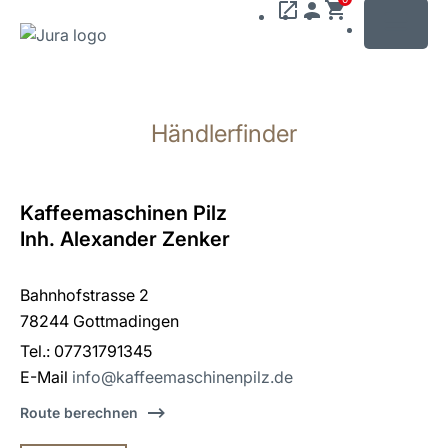
MENU
Zum
Inhalt
Händlerfinder
wechseln
Zur
Suche
wechseln
Kaffeemaschinen Pilz
Inh. Alexander Zenker
Bahnhofstrasse 2
78244 Gottmadingen
Tel.: 07731791345
E-Mail
info@kaffeemaschinenpilz.de
Route berechnen