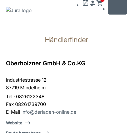
MENU
Zum
Inhalt
Händlerfinder
wechseln
Zur
Suche
wechseln
Oberholzner GmbH & Co.KG
Industriestrasse 12
87719 Mindelheim
Tel.: 0826122348
Fax 08261739700
E-Mail
info@derladen-online.de
Website
Route berechnen