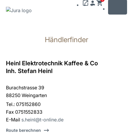
MENU
Zum
Inhalt
Händlerfinder
wechseln
Zur
Suche
wechseln
Heinl Elektrotechnik Kaffee & Co
Inh. Stefan Heinl
Burachstrasse 39
88250 Weingarten
Tel.: 075152860
Fax 0751552833
E-Mail
s.heinl@t-online.de
Route berechnen