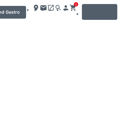
0
MENU
nd Gastro