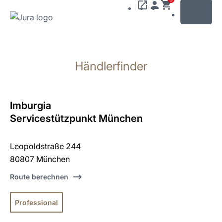
MENU
Zum
Inhalt
Händlerfinder
wechseln
Zur
Suche
wechseln
Imburgia
Servicestützpunkt München
Leopoldstraße 244
80807 München
Route berechnen
Professional