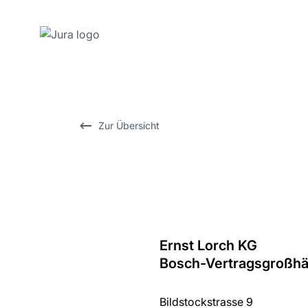
Zum
Inhalt
wechseln
Zur
Zur Übersicht
Suche
wechseln
Ernst Lorch KG
Zurück
Bosch-Vertragsgroßhä
zur
Übersicht
Bildstockstrasse 9