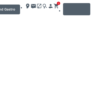
0
MENU
nd Gastro