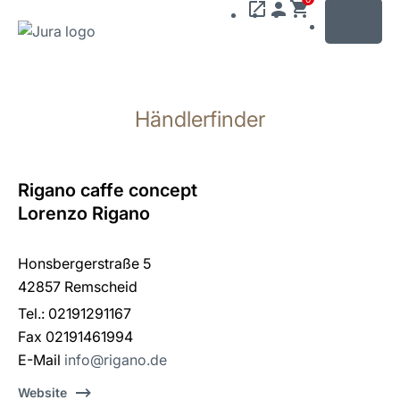
MENU
Zum
Inhalt
Händlerfinder
wechseln
Zur
Suche
wechseln
Rigano caffe concept
Lorenzo Rigano
Honsbergerstraße 5
42857 Remscheid
Tel.: 02191291167
Fax 02191461994
E-Mail
info@rigano.de
Website