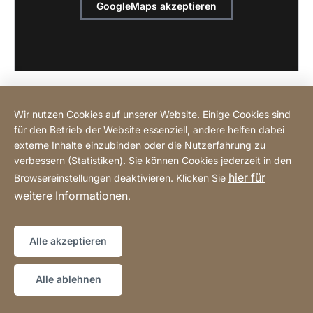
GoogleMaps akzeptieren
Wir nutzen Cookies auf unserer Website. Einige Cookies sind
für den Betrieb der Website essenziell, andere helfen dabei
Online einkaufen
externe Inhalte einzubinden oder die Nutzerfahrung zu
verbessern (Statistiken). Sie können Cookies jederzeit in den
hier für
Browsereinstellungen deaktivieren. Klicken Sie
Hotline
weitere Informationen
.
Datenschutz
Impressum
Sitemap
Website
[Website
Alle akzeptieren
information]
Copyright © 2026
Alle ablehnen