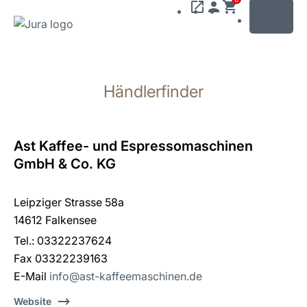
MENU
Zum
Inhalt
Händlerfinder
wechseln
Zur
Suche
wechseln
Ast Kaffee- und Espressomaschinen
GmbH & Co. KG
Leipziger Strasse 58a
14612 Falkensee
Tel.: 03322237624
Fax 03322239163
E-Mail
info@ast-kaffeemaschinen.de
Website