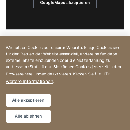
GoogleMaps akzeptieren
Wir nutzen Cookies auf unserer Website. Einige Cookies sind
für den Betrieb der Website essenziell, andere helfen dabei
Online einkaufen
externe Inhalte einzubinden oder die Nutzerfahrung zu
verbessern (Statistiken). Sie können Cookies jederzeit in den
hier für
Browsereinstellungen deaktivieren. Klicken Sie
Hotline
weitere Informationen
.
Datenschutz
Impressum
Sitemap
Website
[Website
Alle akzeptieren
information]
Copyright © 2026
Alle ablehnen