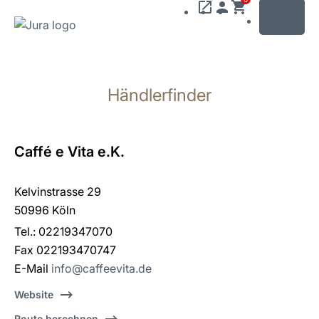
MENU
Zum
Inhalt
Händlerfinder
wechseln
Zur
Suche
wechseln
Caffé e Vita e.K.
Kelvinstrasse 29
50996 Köln
Tel.: 02219347070
Fax 022193470747
E-Mail
info@caffeevita.de
Website
Route berechnen