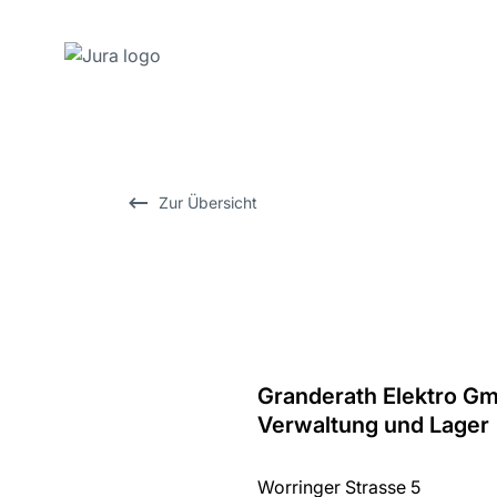
Zum
Inhalt
wechseln
Zur
Zur Übersicht
Suche
wechseln
Granderath Elektro G
Zurück
Verwaltung und Lager
zur
Übersicht
Worringer Strasse 5