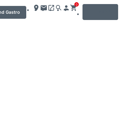
0
MENU
nd Gastro