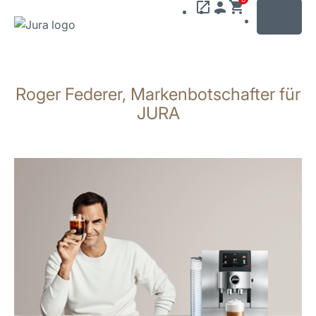
MENU
Zum
Inhalt
Roger Federer, Markenbotschafter für
wechseln
Zur
JURA
Suche
wechseln