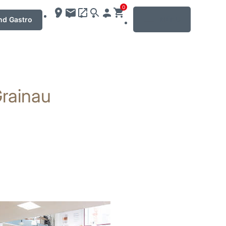
0
MENU
nd Gastro
rainau