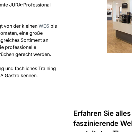
amte JURA-Professional-
t von der kleinen
WE6
bis
tomaten, eine große
greiches Sortiment an
ie professionelle
prüchen gerecht werden.
ng und fachliches Training
RA Gastro kennen.
Erfahren Sie alle
faszinierende Wel