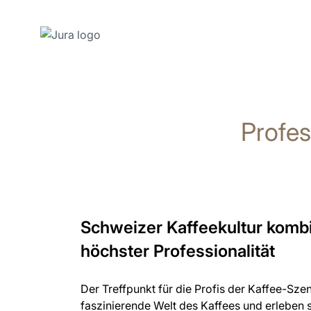
Zum
Inhalt
wechseln
Profe
Zur
Suche
wechseln
Schweizer Kaffeekultur kombi
höchster Professionalität
Der Treffpunkt für die Profis der Kaffee-Szen
faszinierende Welt des Kaffees und erleben 