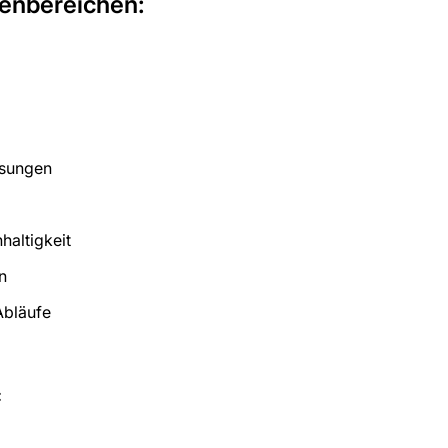
enbereichen:
ösungen
haltigkeit
n
Abläufe
: